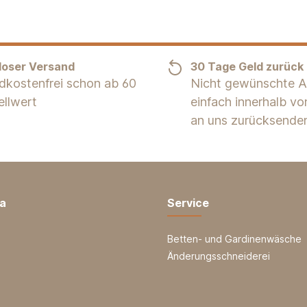
loser Versand
30 Tage Geld zurück
dkostenfrei schon ab 60
Nicht gewünschte Ar
ellwert
einfach innerhalb v
an uns zurücksende
ia
Service
Betten- und Gardinenwäsche
Änderungsschneiderei