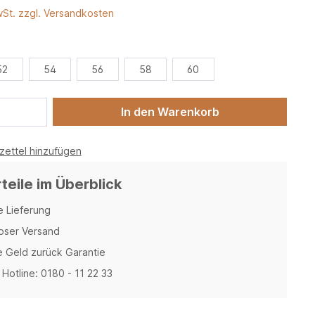
wSt. zzgl. Versandkosten
52
54
56
58
60
In den Warenkorb
ettel hinzufügen
rteile im Überblick
e Lieferung
oser Versand
 Geld zurück Garantie
Hotline: 0180 - 11 22 33