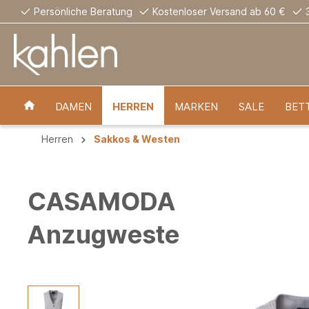
Persönliche Beratung
Kostenloser Versand ab 60 €
DAMEN
HERREN
MARKEN
SALE
BET
Herren
Sakkos & Westen
CASAMODA
Anzugweste