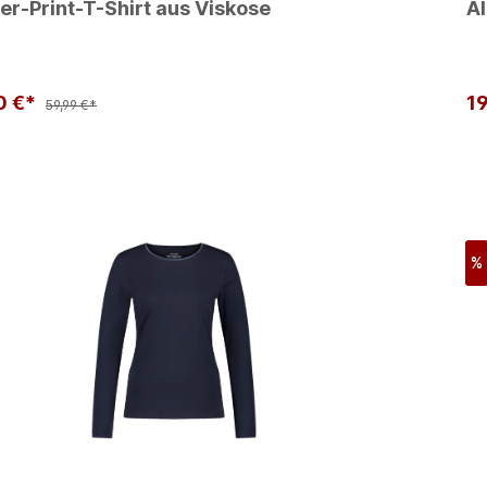
er-Print-T-Shirt aus Viskose
Al
0 €*
1
59,99 €*
%