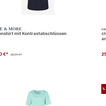
E & MORE
c
enshirt mit Kontrastabschlüssen
cl
a
0 €*
2
45,99 €*
%