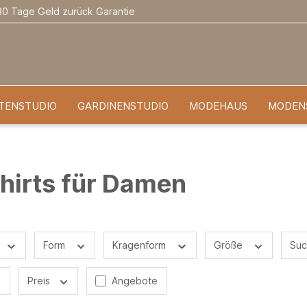
30 Tage Geld zurück Garantie
TENSTUDIO
GARDINENSTUDIO
MODEHAUS
MODEN
hirts für Damen
Form
Kragenform
Größe
Suc
Preis
Angebote