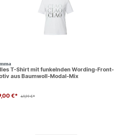
omma
les T-Shirt mit funkelnden Wording-Front-
otiv aus Baumwoll-Modal-Mix
9,00 €*
49,99 €*