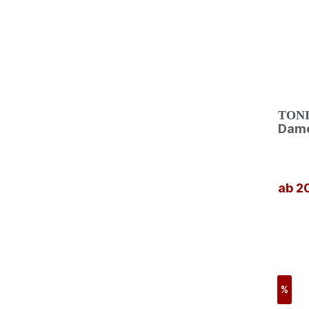
TON
Dame
ab 2
%