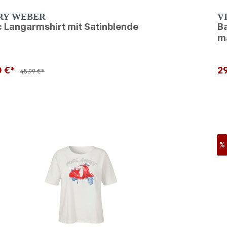
RY WEBER
V
c Langarmshirt mit Satinblende
Ba
m
0 €*
2
45,99 €*
%