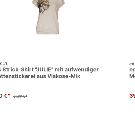
NCA
c
 Strick-Shirt "JULIE" mit aufwendiger
ed
ettenstickerei aus Viskose-Mix
M
0 €*
3
69,99 €*