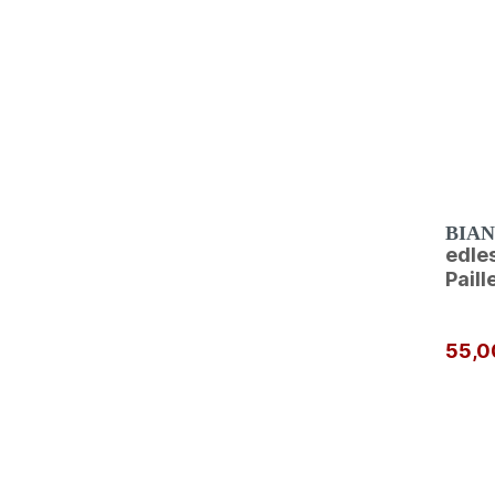
BIA
edles
Paill
55,0