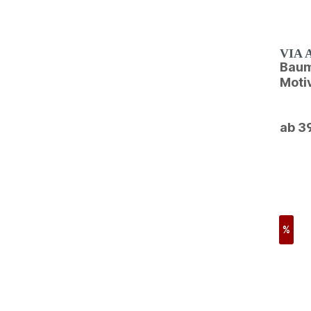
VIA 
Baum
Moti
ab 3
%