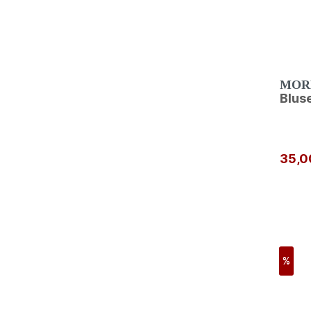
MOR
Blus
35,0
%