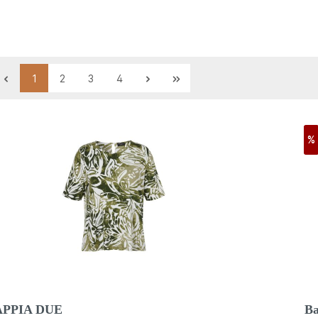
1
2
3
4
%
APPIA DUE
Ba