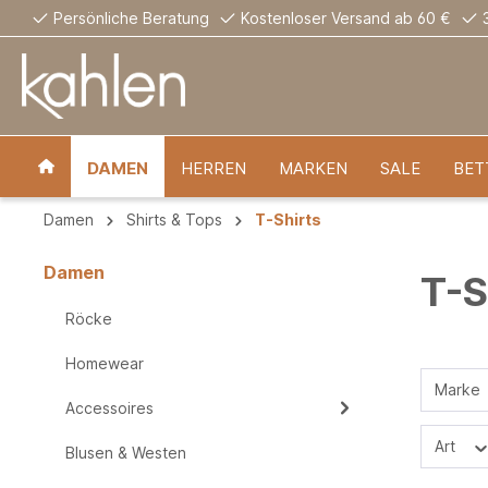
Persönliche Beratung
Kostenloser Versand ab 60 €
DAMEN
HERREN
MARKEN
SALE
BET
Damen
Shirts & Tops
T-Shirts
Damen
T-S
Röcke
Homewear
Marke
Accessoires
Art
Blusen & Westen