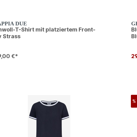
APPIA DUE
G
woll-T-Shirt mit platziertem Front-
B
v Strass
B
9,00 €*
2
%