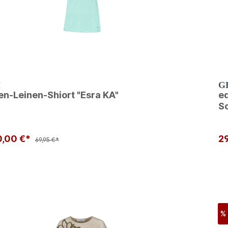
I
G
n-Leinen-Shiort "Esra KA"
ed
Sc
0,00 €*
2
69,95 €*
%