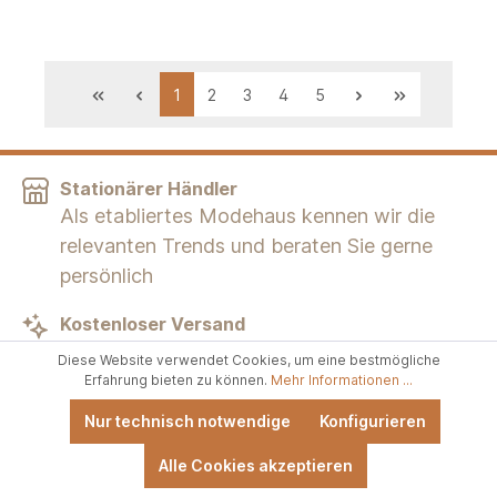
1
2
3
4
5
Stationärer Händler
Als etabliertes Modehaus kennen wir die
relevanten Trends und beraten Sie gerne
persönlich
Kostenloser Versand
Versandkostenfrei schon ab 60 € Bestellwert
Diese Website verwendet Cookies, um eine bestmögliche
Erfahrung bieten zu können.
Mehr Informationen ...
30 Tage Geld zurück
Nur technisch notwendige
Konfigurieren
Nicht gewünschte Artikel einfach innerhalb
von 30 Tagen an uns zurücksenden
Alle Cookies akzeptieren