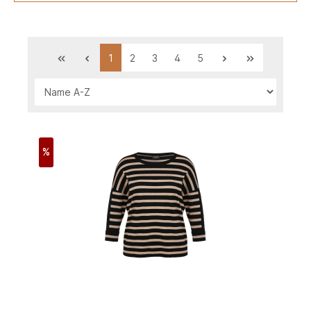
1
2
3
4
5
%