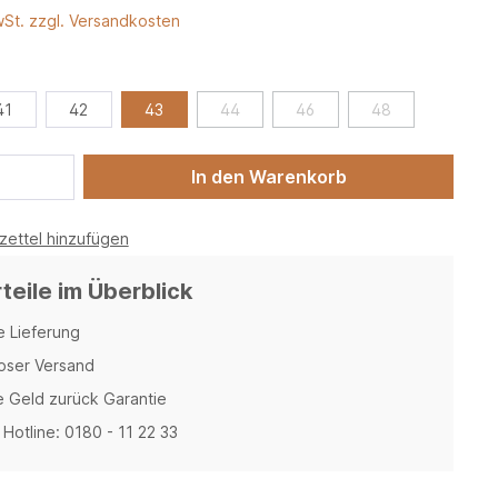
wSt. zzgl. Versandkosten
41
42
43
44
46
48
In den Warenkorb
ettel hinzufügen
rteile im Überblick
e Lieferung
oser Versand
 Geld zurück Garantie
Hotline: 0180 - 11 22 33