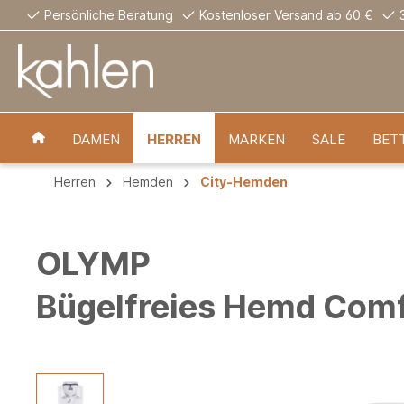
Persönliche Beratung
Kostenloser Versand ab 60 €
DAMEN
HERREN
MARKEN
SALE
BET
Herren
Hemden
City-Hemden
OLYMP
Bügelfreies Hemd Comfo