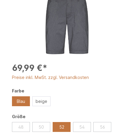
69,99 €*
Preise inkl. MwSt. zzgl. Versandkosten
Farbe
Blau
beige
Größe
48
50
52
54
56