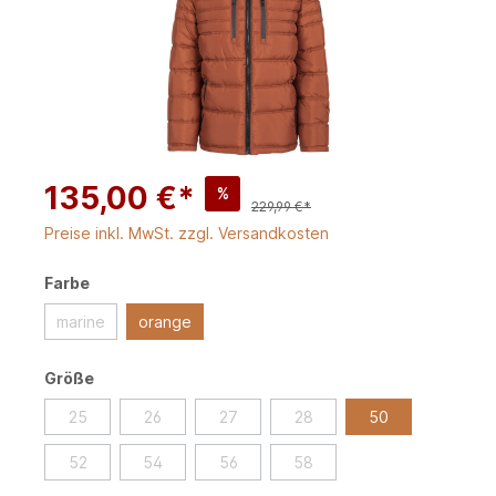
135,00 €*
%
229,99 €*
Preise inkl. MwSt. zzgl. Versandkosten
Farbe
marine
orange
Größe
25
26
27
28
50
52
54
56
58