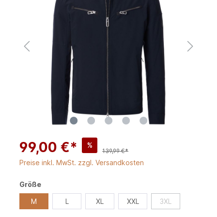
99,00 €*
%
139,99 €*
Preise inkl. MwSt. zzgl. Versandkosten
Größe
M
L
XL
XXL
3XL