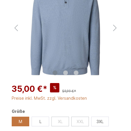
35,00 €*
%
59,99 €*
Preise inkl. MwSt. zzgl. Versandkosten
Größe
M
L
XL
XXL
3XL