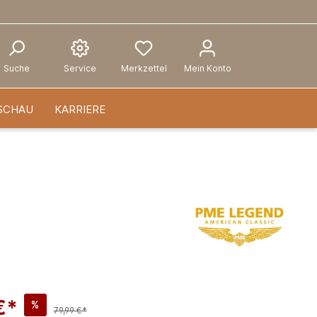
Suche
Service
Merkzettel
Mein Konto
SCHAU
KARRIERE
€*
%
79,99 €*