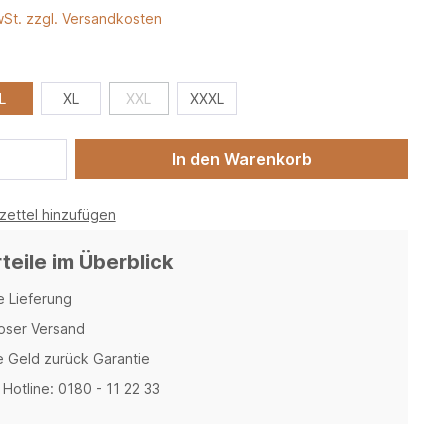
wSt. zzgl. Versandkosten
L
XL
XXL
XXXL
In den Warenkorb
ettel hinzufügen
rteile im Überblick
e Lieferung
oser Versand
 Geld zurück Garantie
Hotline: 0180 - 11 22 33