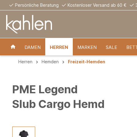
Persönliche Beratung
Kostenloser Versand ab 60 €
DAMEN
HERREN
MARKEN
SALE
BET
Herren
Hemden
Freizeit-Hemden
PME Legend
Slub Cargo Hemd