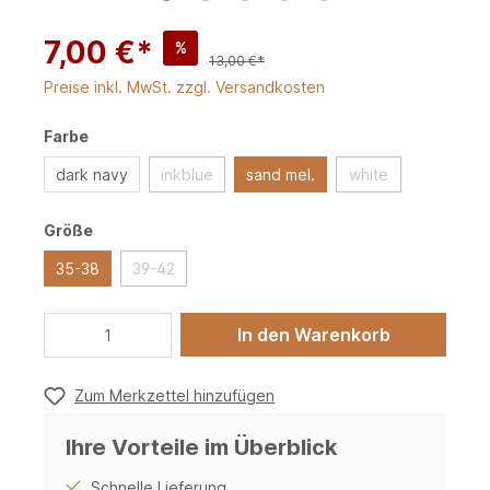
7,00 €*
%
13,00 €*
Preise inkl. MwSt. zzgl. Versandkosten
Farbe
dark navy
inkblue
sand mel.
white
Größe
35-38
39-42
In den Warenkorb
Zum Merkzettel hinzufügen
Ihre Vorteile im Überblick
Schnelle Lieferung