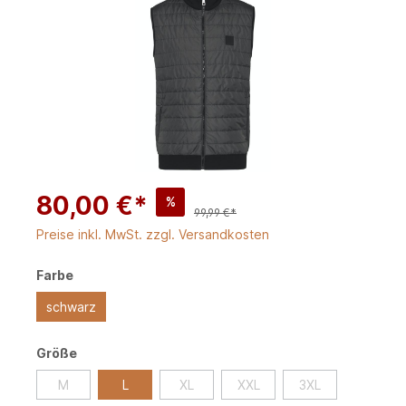
80,00 €*
%
99,99 €*
Preise inkl. MwSt. zzgl. Versandkosten
Farbe
schwarz
Größe
M
L
XL
XXL
3XL