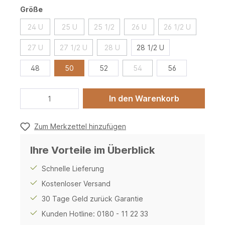
Größe
24 U
25 U
25 1/2
26 U
26 1/2 U
27 U
27 1/2 U
28 U
28 1/2 U
48
50
52
54
56
In den Warenkorb
Zum Merkzettel hinzufügen
Ihre Vorteile im Überblick
Schnelle Lieferung
Kostenloser Versand
30 Tage Geld zurück Garantie
Kunden Hotline: 0180 - 11 22 33