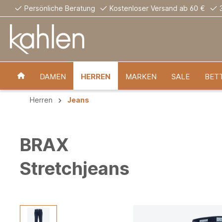
Persönliche Beratung
Kostenloser Versand ab 60 €
DAMEN
HERREN
MARKEN
SALE
BET
Herren
Jeans
BRAX
Stretchjeans