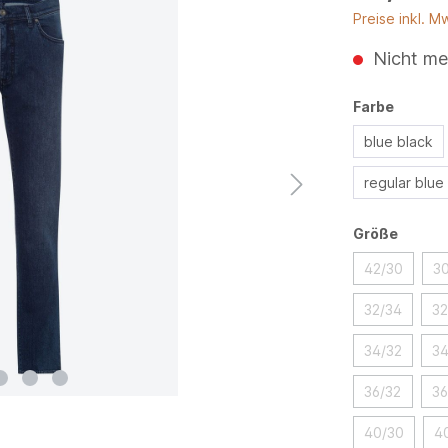
Preise inkl. M
Nicht me
Farbe
blue black
regular blue
Größe
42/30
3
32/34
32
34/32
34
36/32
36
40/30
4