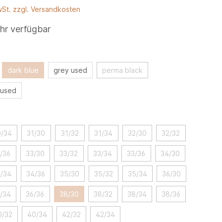
wSt. zzgl. Versandkosten
hr verfügbar
dark blue
grey used
perma black
 used
0/34
31/30
31/32
31/34
32/30
32/32
/36
33/30
33/32
33/34
33/36
34/30
/34
34/36
35/30
35/32
35/34
36/30
/34
36/36
38/30
38/32
38/34
38/36
0/32
40/34
42/32
42/34