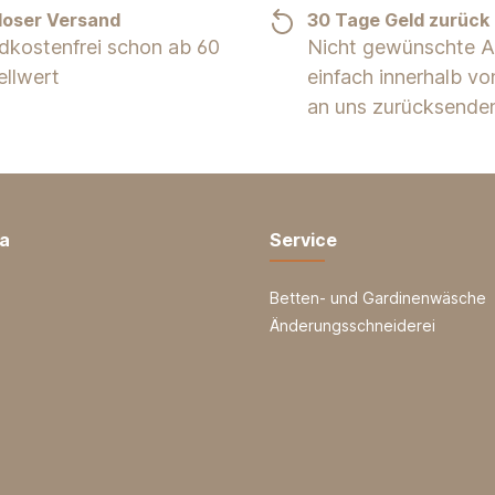
loser Versand
30 Tage Geld zurück
dkostenfrei schon ab 60
Nicht gewünschte Ar
ellwert
einfach innerhalb v
an uns zurücksende
ia
Service
Betten- und Gardinenwäsche
Änderungsschneiderei