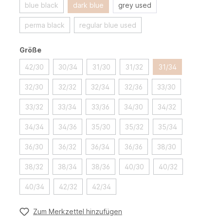
blue black
dark blue
grey used
perma black
regular blue used
Größe
42/30
30/34
31/30
31/32
31/34
32/30
32/32
32/34
32/36
33/30
33/32
33/34
33/36
34/30
34/32
34/34
34/36
35/30
35/32
35/34
36/30
36/32
36/34
36/36
38/30
38/32
38/34
38/36
40/30
40/32
40/34
42/32
42/34
Zum Merkzettel hinzufügen