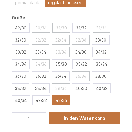
perma black
regular blue used
Größe
42/30
30/34
31/30
31/32
31/34
32/30
32/32
32/34
32/36
33/30
33/32
33/34
33/36
34/30
34/32
34/34
34/36
35/30
35/32
35/34
36/30
36/32
36/34
36/36
38/30
38/32
38/34
38/36
40/30
40/32
40/34
42/32
42/34
In den Warenkorb