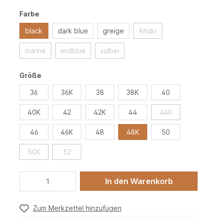
Farbe
black
dark blue
greige
khaki
marine
midblue
salbei
Größe
36
36K
38
38K
40
40K
42
42K
44
44K
46
46K
48
48K
50
50K
52
In den Warenkorb
Zum Merkzettel hinzufügen