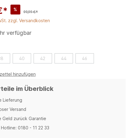
€*
%
99,99 €*
wSt. zzgl. Versandkosten
hr verfügbar
38
40
42
44
46
ettel hinzufügen
rteile im Überblick
e Lieferung
oser Versand
 Geld zurück Garantie
Hotline: 0180 - 11 22 33