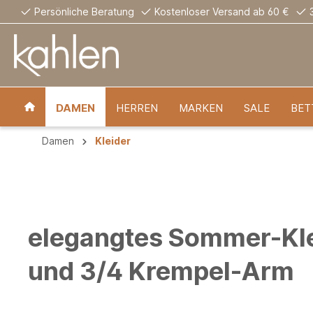
Persönliche Beratung
Kostenloser Versand ab 60 €
DAMEN
HERREN
MARKEN
SALE
BET
Damen
Kleider
elegangtes Sommer-Kle
und 3/4 Krempel-Arm