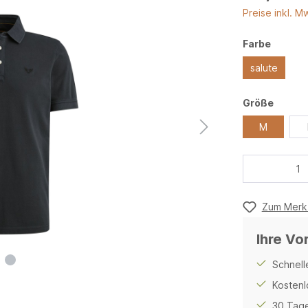
Preise inkl. M
Farbe
salute
Größe
M
Zum Merkz
Ihre Vo
Schnell
Kostenl
30 Tage