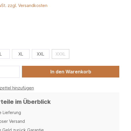
wSt. zzgl. Versandkosten
L
XL
XXL
XXXL
In den Warenkorb
ettel hinzufügen
rteile im Überblick
e Lieferung
oser Versand
 Geld zurück Garantie