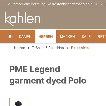
Persönliche Beratung
Kostenloser Versand ab 60 €
DAMEN
HERREN
MARKEN
SALE
BET
Herren
T-Shirts & Poloshirts
Poloshirts
PME Legend
garment dyed Polo