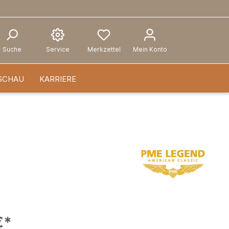
Suche
Service
Merkzettel
Mein Konto
SCHAU
KARRIERE
€*