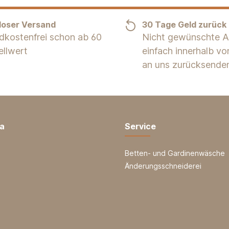
loser Versand
30 Tage Geld zurück
dkostenfrei schon ab 60
Nicht gewünschte Ar
ellwert
einfach innerhalb v
an uns zurücksende
ia
Service
Betten- und Gardinenwäsche
Änderungsschneiderei